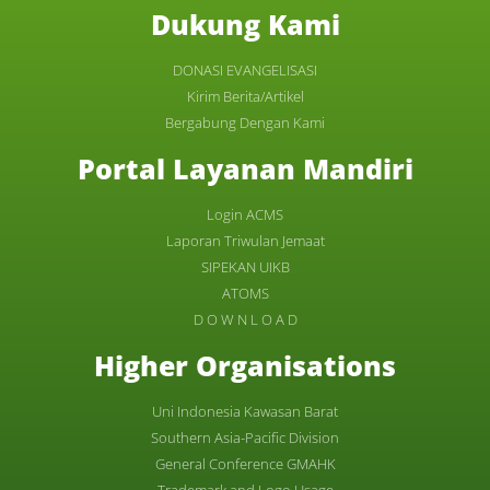
Dukung Kami
DONASI EVANGELISASI
Kirim Berita/Artikel
Bergabung Dengan Kami
Portal Layanan Mandiri
Login ACMS
Laporan Triwulan Jemaat
SIPEKAN UIKB
ATOMS
D O W N L O A D
Higher Organisations
Uni Indonesia Kawasan Barat
Southern Asia-Pacific Division
General Conference GMAHK