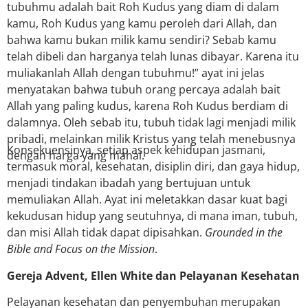
tubuhmu adalah bait Roh Kudus yang diam di dalam
kamu, Roh Kudus yang kamu peroleh dari Allah, dan
bahwa kamu bukan milik kamu sendiri? Sebab kamu
telah dibeli dan harganya telah lunas dibayar. Karena itu
muliakanlah Allah dengan tubuhmu!” ayat ini jelas
menyatakan bahwa tubuh orang percaya adalah bait
Allah yang paling kudus, karena Roh Kudus berdiam di
dalamnya. Oleh sebab itu, tubuh tidak lagi menjadi milik
pribadi, melainkan milik Kristus yang telah menebusnya
Konsekuensinya, setiap aspek kehidupan jasmani,
dengan harga yang mahal.
termasuk moral, kesehatan, disiplin diri, dan gaya hidup,
menjadi tindakan ibadah yang bertujuan untuk
memuliakan Allah. Ayat ini meletakkan dasar kuat bagi
kekudusan hidup yang seutuhnya, di mana iman, tubuh,
dan misi Allah tidak dapat dipisahkan.
Grounded in the
Bible and Focus on the Mission
.
Gereja Advent, Ellen White dan Pelayanan Kesehatan
Pelayanan kesehatan dan penyembuhan merupakan