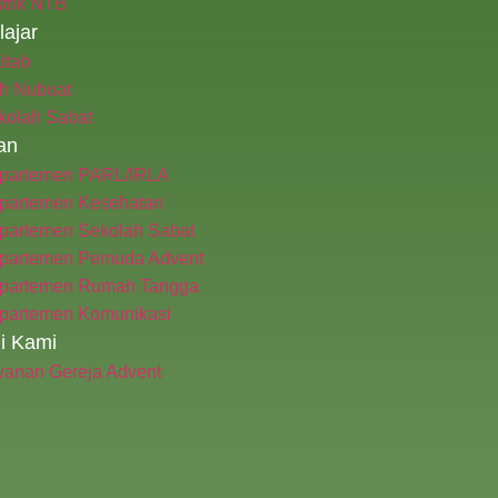
trik NTB​
lajar
itab
h Nubuat
kolah Sabat
an
partemen PARL/IRLA
partemen Kesehatan
partemen Sekolah Sabat
partemen Pemuda Advent
partemen Rumah Tangga
partemen Komunikasi
i Kami
yanan Gereja Advent