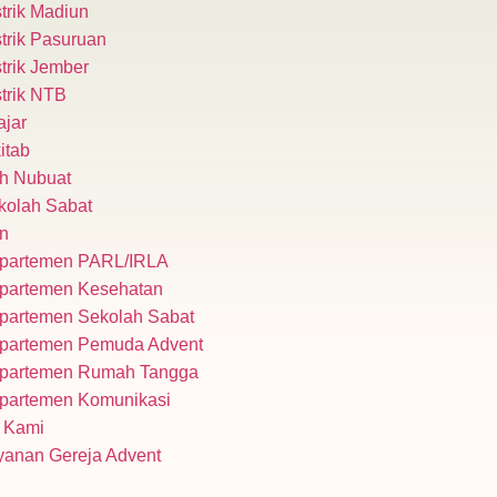
trik Madiun​
trik Pasuruan
trik Jember
trik NTB​
ajar
itab
h Nubuat
kolah Sabat
n
partemen PARL/IRLA
partemen Kesehatan
partemen Sekolah Sabat
partemen Pemuda Advent
partemen Rumah Tangga
partemen Komunikasi
 Kami
yanan Gereja Advent