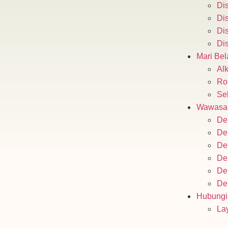
Dis
Dis
Dis
Dis
Mari Bel
Alk
Ro
Se
Wawasa
De
De
De
De
De
De
Hubungi
La