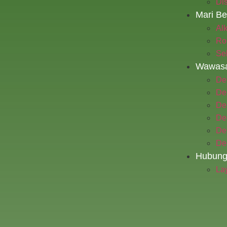
Dis
Mari Be
Alk
Ro
Se
Wawas
De
De
De
De
De
De
Hubung
La